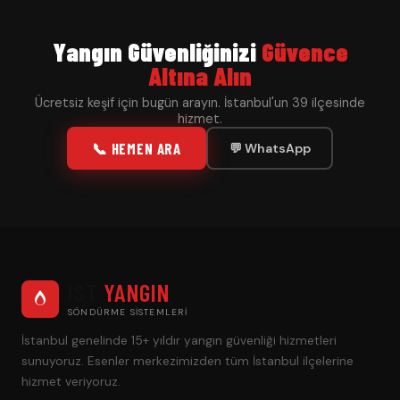
Yangın Güvenliğinizi
Güvence
Altına Alın
Ücretsiz keşif için bugün arayın. İstanbul'un 39 ilçesinde
hizmet.
📞 HEMEN ARA
💬 WhatsApp
IST
YANGIN
SÖNDÜRME SISTEMLERI
İstanbul genelinde 15+ yıldır yangın güvenliği hizmetleri
sunuyoruz. Esenler merkezimizden tüm İstanbul ilçelerine
hizmet veriyoruz.