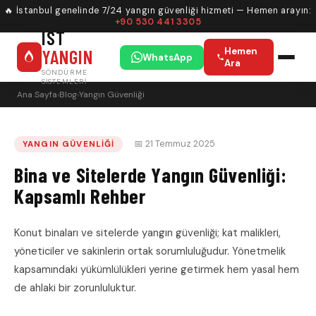
🔥 İstanbul genelinde 7/24 yangın güvenliği hizmeti — Hemen arayın:
+90 530 441 3305
IST
YANGIN
Hemen
WhatsApp
Ara
SÖNDÜRME
SISTEMLERI
Ana Sayfa
›
Blog
›
Yangın Güvenliği
📅 21 Temmuz 2025
YANGIN GÜVENLIĞI
Bina ve Sitelerde Yangın Güvenliği:
Kapsamlı Rehber
Konut binaları ve sitelerde yangın güvenliği; kat malikleri,
yöneticiler ve sakinlerin ortak sorumluluğudur. Yönetmelik
kapsamındaki yükümlülükleri yerine getirmek hem yasal hem
de ahlaki bir zorunluluktur.